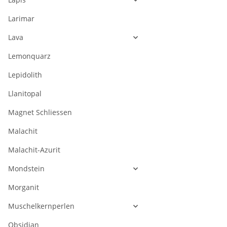
Larimar
Lava
Lemonquarz
Lepidolith
Llanitopal
Magnet Schliessen
Malachit
Malachit-Azurit
Mondstein
Morganit
Muschelkernperlen
Obsidian