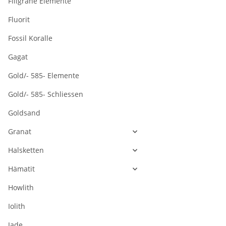
Filigrane Elemente
Fluorit
Fossil Koralle
Gagat
Gold/- 585- Elemente
Gold/- 585- Schliessen
Goldsand
Granat
Halsketten
Hämatit
Howlith
Iolith
Jade