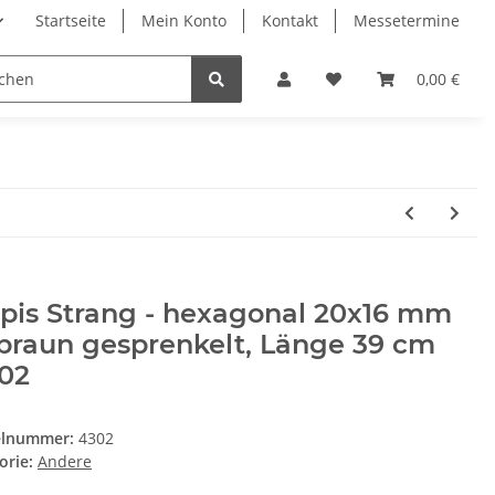
Startseite
Mein Konto
Kontakt
Messetermine
0,00 €
pis Strang - hexagonal 20x16 mm
braun gesprenkelt, Länge 39 cm
302
elnummer:
4302
orie:
Andere