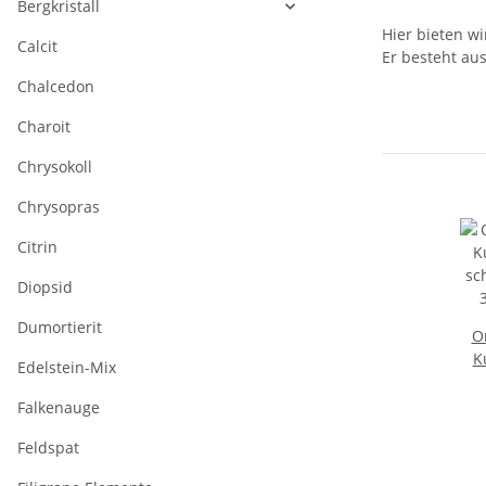
Bergkristall
Hier bieten w
Calcit
Er besteht au
Chalcedon
Charoit
Chrysokoll
Chrysopras
Citrin
Diopsid
Dumortierit
O
K
Edelstein-Mix
sc
Falkenauge
Feldspat