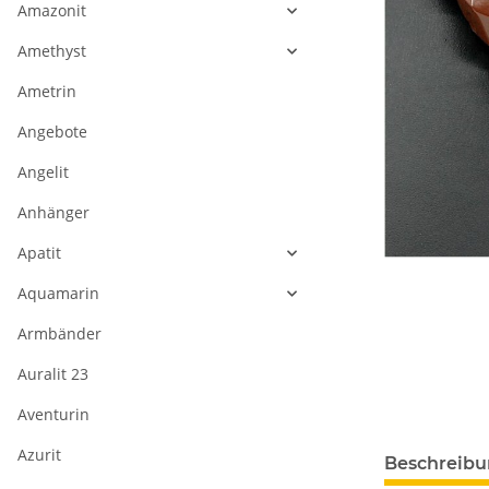
Amazonit
Amethyst
Ametrin
Angebote
Angelit
Anhänger
Apatit
Aquamarin
Armbänder
Auralit 23
Aventurin
weitere Regis
Azurit
Beschreib