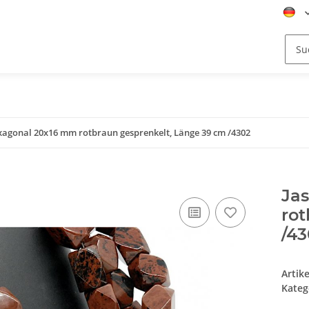
exagonal 20x16 mm rotbraun gesprenkelt, Länge 39 cm /4302
Jas
rot
/4
Artik
Kateg