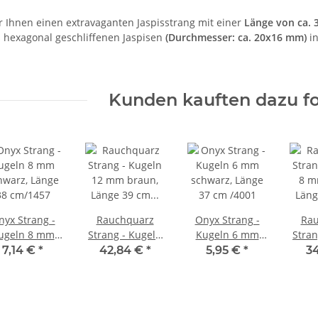
ir Ihnen einen extravaganten Jaspisstrang mit einer
Länge von ca. 
s hexagonal geschliffenen Jaspisen
(Durchmesser: ca. 20x16 mm)
in
Kunden kauften dazu fo
nyx Strang -
Rauchquarz
Onyx Strang -
Rau
ugeln 8 mm
Strang - Kugeln
Kugeln 6 mm
Stran
hwarz, Länge
12 mm braun,
schwarz, Länge
8 m
7,14 €
*
42,84 €
*
5,95 €
*
34
38 cm/1457
Länge 39 cm
37 cm /4001
Län
/1709