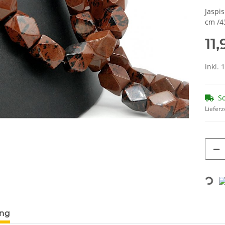
Jaspi
cm /4
11
inkl. 
So
Lieferz
Loading...
terkarten anzeigen
ung