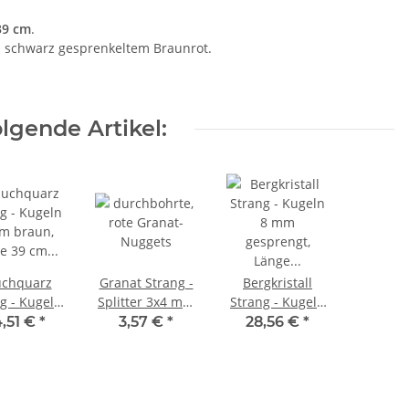
39 cm
.
 schwarz gesprenkeltem Braunrot.
lgende Artikel:
chquarz
Granat Strang -
Bergkristall
g - Kugeln
Splitter 3x4 mm
Strang - Kugeln
m braun,
dunkelrot, Länge
8 mm
,51 €
*
3,57 €
*
28,56 €
*
ge 39 cm
39,5 cm /4231
gesprengt,
/4173
Länge 40 cm
/4276