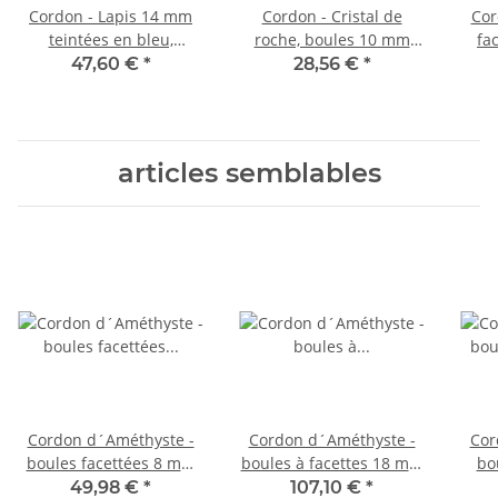
Cordon - Lapis 14 mm
Cordon - Cristal de
Cor
teintées en bleu,
roche, boules 10 mm
fa
longueur 39,5 cm /1007
craquelés, longueur 40
long
47,60 €
*
28,56 €
*
cm /4277
articles semblables
Cordon d´Améthyste -
Cordon d´Améthyste -
Cor
boules facettées 8 mm
boules à facettes 18 mm
bo
violet, longueur 40 cm
violet, longueur 38,5 cm
lon
49,98 €
*
107,10 €
*