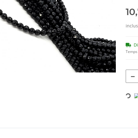
10
inclu
D
Temps 
Loading...