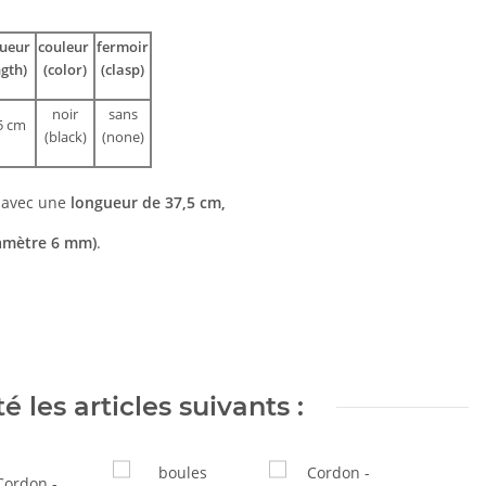
gueur
couleur
fermoir
ngth)
(color)
(clasp)
noir
sans
5 cm
(black)
(none)
 avec une
longueur de 37,5 cm,
amètre 6 mm)
.
 les articles suivants :