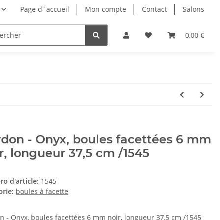
Page d´accueil
Mon compte
Contact
Salons
0,00 €
don - Onyx, boules facettées 6 mm
r, longueur 37,5 cm /1545
o d'article:
1545
orie:
boules à facette
n - Onyx, boules facettées 6 mm noir, longueur 37,5 cm /1545