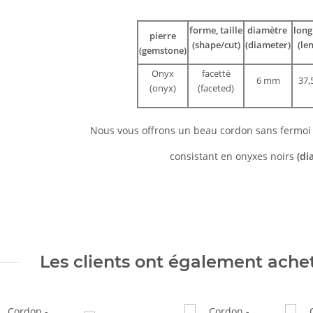
forme, taille
diamètre
lon
pierre
(shape/cut)
(diameter)
(le
(gemstone)
Onyx
facetté
6 mm
37,
(onyx)
(faceted)
Nous vous offrons un beau cordon sans fermoi
consistant en onyxes noirs
(di
Les clients ont également acheté