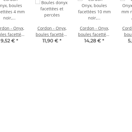
rdon - Onyx,
Cordon - Onyx,
Cordon - Onyx,
Cord
les facettées
boules facettées
boules facettées
bou
4 mm noir,
8 mm noir,
10 mm noir,
noi
9,52 €
*
11,90 €
*
14,28 €
*
5
ongueur 37,5
longueur 38,5
longueur 40 cm
cm /1455
cm/1464
/1546