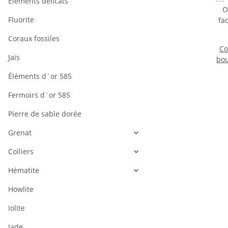
Éléments délicats
Fluorite
Coraux fossiles
Co
Jais
bou
Éléments d´or 585
l
Fermoirs d´or 585
Pierre de sable dorée
Grenat
Colliers
Hématite
Howlite
Iolite
Jade