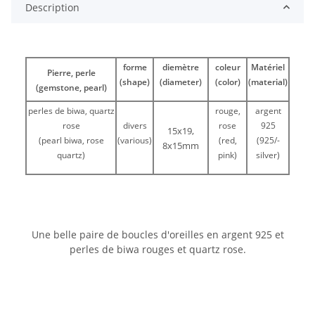
Description
forme
diemètre
coleur
Matériel
Pierre, perle
(shape)
(diameter)
(color)
(material)
(gemstone, pearl)
perles de biwa, quartz
rouge,
argent
rose
divers
rose
925
15x19,
(pearl biwa, rose
(various)
(red,
(925/-
8x15mm
quartz)
pink)
silver)
Une belle paire de boucles d'oreilles en argent 925 et
perles de biwa rouges et quartz rose.