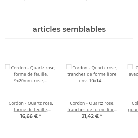
rouge sur argent /8523
/8543
articles semblables
Cordon - Quartz rose,
Cordon - Quartz rose,
Col
forme de feuille,
tranches de forme libre
quart
9x20mm, rose, 30pcs.
env. 10x14 mm rose, 40
16,66 €
*
21,42 €
*
/1258
cm /1266