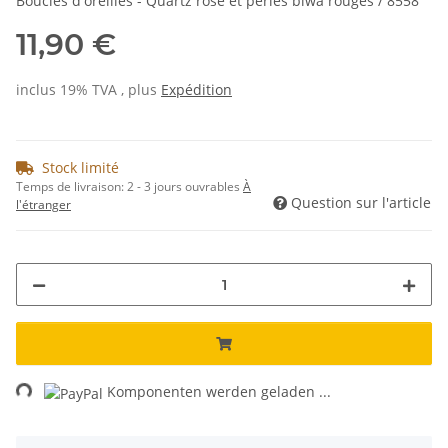
Boucles d'oreilles - Quartz rose et perles biwa rouges / 8558
11,90 €
inclus 19% TVA , plus
Expédition
Stock limité
Temps de livraison:
2 - 3 jours ouvrables
À
Question sur l'article
l'étranger
ing...
Komponenten werden geladen ...