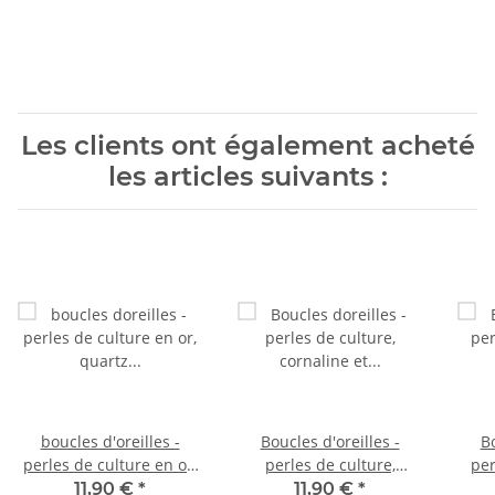
Les clients ont également acheté
les articles suivants :
boucles d'oreilles -
Boucles d'oreilles -
Bo
perles de culture en or,
perles de culture,
per
quartz fumé et grenat
cornaline et péridot
11,90 €
*
11,90 €
*