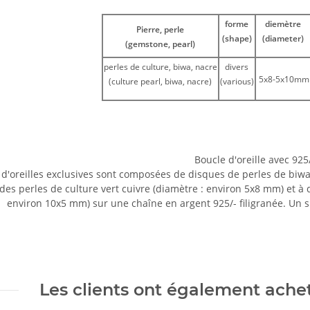
forme
diemètre
Pierre, perle
(shape)
(diameter)
(gemstone, pearl)
perles de culture, biwa, nacre
divers
5x8-5x10mm
(culture pearl, biwa, nacre)
(various)
Boucle d'oreille avec 925
 d'oreilles exclusives sont composées de disques de perles de biwa
es perles de culture vert cuivre (diamètre : environ 5x8 mm) et à 
environ 10x5 mm) sur une chaîne en argent 925/- filigranée. Un spec
Les clients ont également acheté