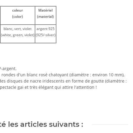
coleur
Matériel
(color)
(material)
blanc, vert, violet
argent 925
(white, green, violet)
(925/-silver)
/-argent.
 rondes d'un blanc rosé chatoyant (diamètre : environ 10 mm),
des disques de nacre iridescents en forme de goutte (diamètre :
tacle gai et très élégant qui attire l'attention !
 les articles suivants :