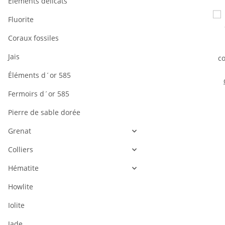
Éléments délicats
Fluorite
Coraux fossiles
Jais
Éléments d´or 585
Fermoirs d´or 585
Pierre de sable dorée
c
p
Grenat
Colliers
Hématite
Howlite
Iolite
Jade