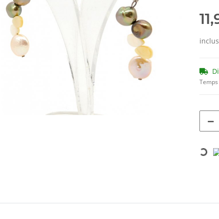
11
inclu
D
Temps 
Loading...