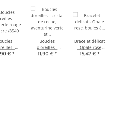
oucles
Boucles
Bracelet délicat
reilles -
d'oreilles -
- Opale rose,
erle rouge
cristal de roche,
boules à
1,90 €
*
11,90 €
*
15,47 €
*
acre /8549
aventurine verte
facettes 2mm
et perles biwa,
rose, couleur
argent /8505
argent /8845