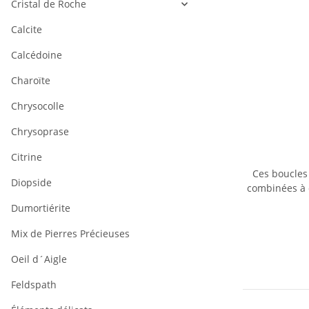
Cristal de Roche
Calcite
Calcédoine
Charoïte
Chrysocolle
Chrysoprase
Citrine
Ces boucles
Diopside
combinées à d
Dumortiérite
Mix de Pierres Précieuses
Oeil d´Aigle
Feldspath