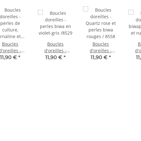
Boucles
Boucles
Boucles
B
d'oreilles -
d'oreilles -
d'oreilles -
d'o
perles de
perles biwa en
Quartz rose et
biwap
11,90 €
*
11,90 €
*
11,90 €
*
1
culture,
violet-gris /8529
perles biwa
et n
ornaline et
rouges / 8558
éridot /8543