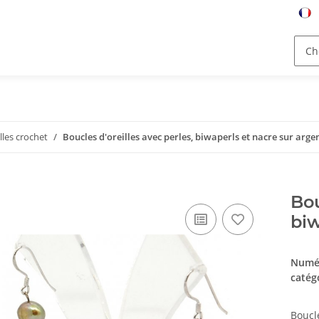
lles crochet
Boucles d'oreilles avec perles, biwaperls et nacre sur arge
Bou
biw
Numér
catég
Boucle