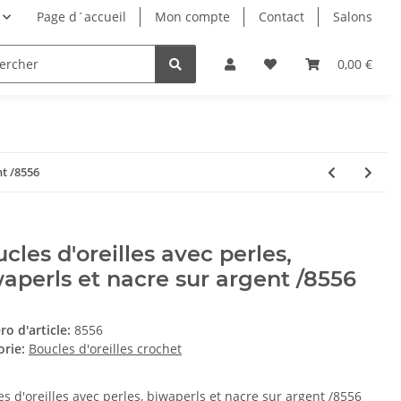
Page d´accueil
Mon compte
Contact
Salons
0,00 €
nt /8556
cles d'oreilles avec perles,
aperls et nacre sur argent /8556
o d'article:
8556
orie:
Boucles d'oreilles crochet
s d'oreilles avec perles, biwaperls et nacre sur argent /8556