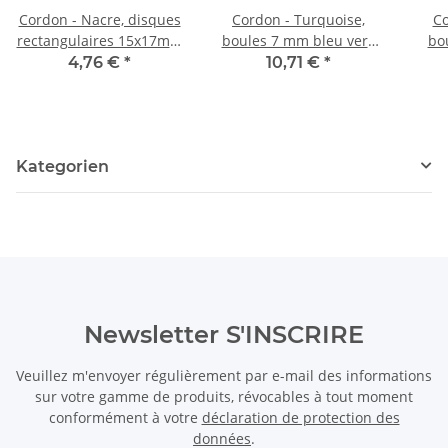
Cordon - Nacre, disques
Cordon - Turquoise,
Co
rectangulaires 15x17mm
boules 7 mm bleu vert,
bo
cuivre, 39 cm /0938
longueur 40 cm /4182
lon
4,76 €
*
10,71 €
*
Kategorien
Newsletter S'INSCRIRE
Veuillez m'envoyer régulièrement par e-mail des informations
sur votre gamme de produits, révocables à tout moment
conformément à votre
déclaration de protection des
données
.