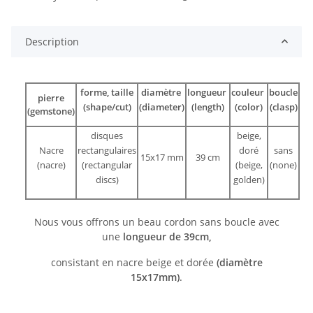
Description
forme, taille
diamètre
longueur
couleur
boucle
pierre
(shape/cut)
(diameter)
(length)
(color)
(clasp)
(gemstone)
disques
beige,
Nacre
rectangulaires
doré
sans
15x17 mm
39 cm
(nacre)
(rectangular
(beige,
(none)
discs)
golden)
Nous vous offrons un beau cordon sans boucle avec
une
longueur de 39cm,
consistant en nacre beige et dorée
(diamètre
15x17mm)
.