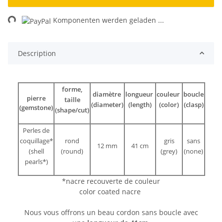
ng...
Komponenten werden geladen ...
Description
forme,
diamètre
longueur
couleur
boucle
pierre
taille
(diameter)
(length)
(color)
(clasp)
(gemstone)
(shape/cut)
Perles de
coquillage*
rond
gris
sans
12 mm
41 cm
(shell
(round)
(grey)
(none)
pearls*)
*nacre recouverte de couleur
color coated nacre
Nous vous offrons un beau cordon sans boucle avec