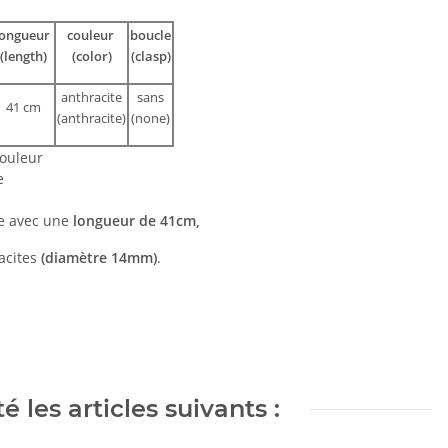
longueur
couleur
boucle
(length)
(color)
(clasp)
anthracite
sans
41 cm
(anthracite)
(none)
couleur
re
le avec une
longueur de 41cm,
racites
(diamètre 14mm)
.
 les articles suivants :