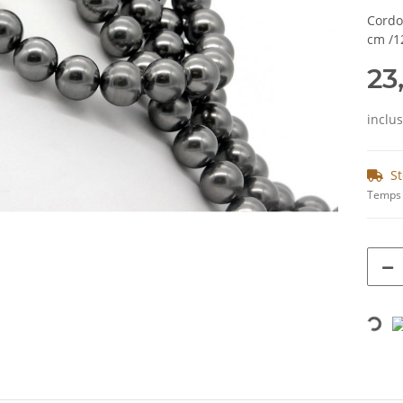
Cordo
cm /1
23
inclu
St
Temps 
Loading...
ils.showMoreTabs#