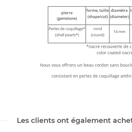
forme, taille
diamètre
pierre
(shape/cut)
(diameter)
(gemstone)
Perles de coquillage*
rond
14 mm
(shell pearls*)
(round)
*nacre recouverte de 
color coated nac
Nous vous offrons un beau cordon sans bouc
consistant en perles de coquillage anth
Les clients ont également acheté