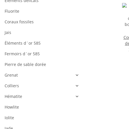
Éléments délicats
Fluorite
Coraux fossiles
Jais
Co
Éléments d´or 585
de
b
Fermoirs d´or 585
no
4
Pierre de sable dorée
Grenat
Colliers
Hématite
Howlite
Iolite
Jade