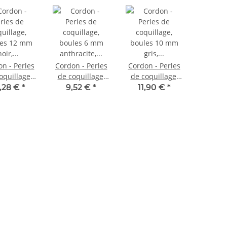
n - Perles
Cordon - Perles
Cordon - Perles
oquillage,
de coquillage,
de coquillage,
les 12 mm
boules 6 mm
boules 10 mm
,28 €
*
9,52 €
*
11,90 €
*
, longueur
anthracite,
gris, longueur
cm /1073
longueur 41 cm
40,5 cm /1200
/1118