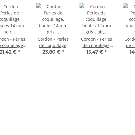
rdon - Perles
Cordon - Perles
Cordon - Perles
Cordo
 coquillage,
de coquillage,
de coquillage,
de c
oules 14 mm
boules 14 mm
boules 12 mm
bou
21,42 €
*
23,80 €
*
15,47 €
*
14
ir, longueur
gris, longueur
gris clair,
noir
0,5 cm /1072
40 cm /1199
longueur 41 cm
41 
/1198