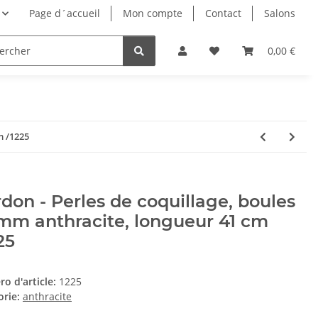
Page d´accueil
Mon compte
Contact
Salons
0,00 €
m /1225
don - Perles de coquillage, boules
mm anthracite, longueur 41 cm
25
o d'article:
1225
orie:
anthracite