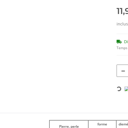
11
inclu
D
Temps 
Loading...
forme
diemè
Pierre, perle