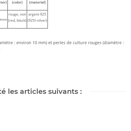
ter)
(color)
(material)
rouge, noir
argent 925
10mm
(red, black)
(925/-silver)
amètre : environ 10 mm) et perles de culture rouges (diamètre :
.
 les articles suivants :