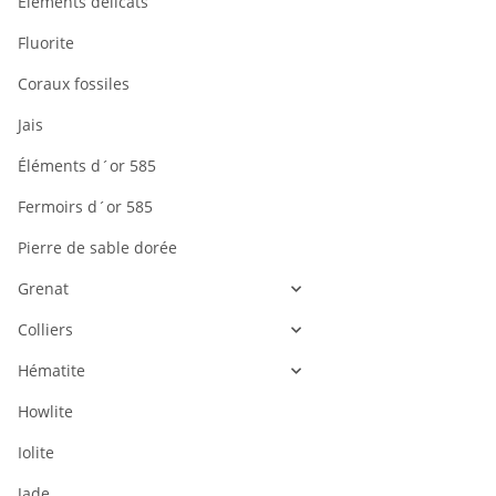
Éléments délicats
Cordon - Ony
Fluorite
12mm, noir,
Coraux fossiles
38,5cm /145
11,90 €
*
Jais
Éléments d´or 585
Fermoirs d´or 585
Pierre de sable dorée
Grenat
Colliers
Hématite
Howlite
Iolite
Jade