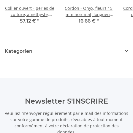
Collier ouvert - perles de
Cordon - Onyx, fleurs 15
Cord
culture, améthyste,
mm noir mat, longueur
serpentine et péridot,
41 cm /1590
lon
57,12 €
*
16,66 €
*
144 cm /9673
Kategorien
Newsletter S'INSCRIRE
Veuillez m'envoyer régulièrement par e-mail des informations
sur votre gamme de produits, révocables à tout moment
conformément à votre
déclaration de protection des
données
.