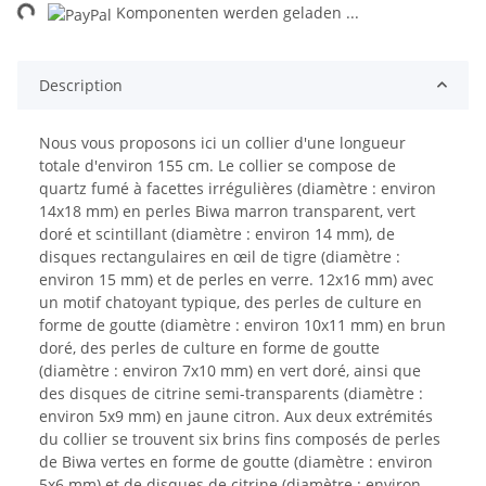
ng...
Komponenten werden geladen ...
Description
Nous vous proposons ici un collier d'une longueur
totale d'environ 155 cm. Le collier se compose de
quartz fumé à facettes irrégulières (diamètre : environ
14x18 mm) en perles Biwa marron transparent, vert
doré et scintillant (diamètre : environ 14 mm), de
disques rectangulaires en œil de tigre (diamètre :
environ 15 mm) et de perles en verre. 12x16 mm) avec
un motif chatoyant typique, des perles de culture en
forme de goutte (diamètre : environ 10x11 mm) en brun
doré, des perles de culture en forme de goutte
(diamètre : environ 7x10 mm) en vert doré, ainsi que
des disques de citrine semi-transparents (diamètre :
environ 5x9 mm) en jaune citron. Aux deux extrémités
du collier se trouvent six brins fins composés de perles
de Biwa vertes en forme de goutte (diamètre : environ
5x6 mm) et de disques de citrine (diamètre : environ